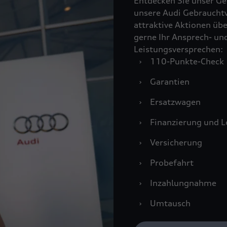
Entdecken Sie unser Ge
unsere Audi Gebraucht
attraktive Aktionen übe
gerne Ihr Ansprech- un
Leistungsversprechen:
›
110-Punkte-Check
›
Garantien
›
Ersatzwagen
›
Finanzierung und L
›
Versicherung
›
Probefahrt
›
Inzahlungnahme
›
Umtausch