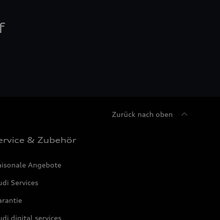
f
Zurück nach oben
ervice & Zubehör
aisonale Angebote
di Services
arantie
di digital services